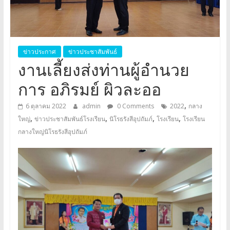
อุปถัมภ์
Klangyai
ข่าวประกาศ
ข่าวประชาสัมพันธ์
งานเลี้ยงส่งท่านผู้อำนวย
การ อภิรมย์ ผิวละออ
,
6 ตุลาคม 2022
admin
0 Comments
2022
กลาง
,
,
,
,
ใหญ่
ข่าวประชาสัมพันธ์โรงเรียน
นิโรธรังสีอุปถัมภ์
โรงเรียน
โรงเรียน
กลางใหญ่นิโรธรังสีอุปถัมภ์