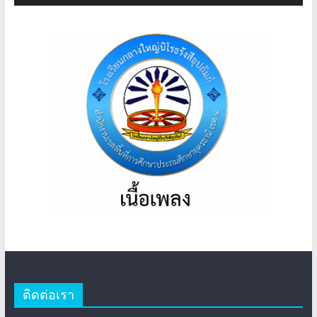
เสียง
ไฟล์
เสียง
ติดต่อเรา