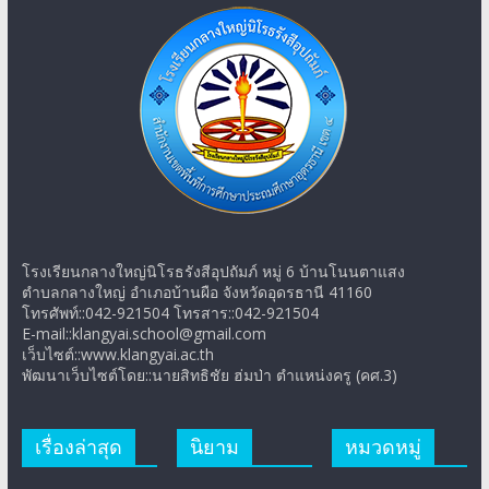
โรงเรียนกลางใหญ่นิโรธรังสีอุปถัมภ์ หมู่ 6 บ้านโนนตาแสง
ตำบลกลางใหญ่ อำเภอบ้านผือ จังหวัดอุดรธานี 41160
โทรศัพท์::042-921504 โทรสาร::042-921504
E-mail::klangyai.school@gmail.com
เว็บไซต์::www.klangyai.ac.th
พัฒนาเว็บไซต์โดย::นายสิทธิชัย ฮ่มป่า ตำแหน่งครู (คศ.3)
เรื่องล่าสุด
นิยาม
หมวดหมู่