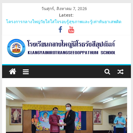
Skip
วันศุกร์, สิงหาคม 7, 2026
to
Latest:
content
โครงการค่ายเยาวชน หัวใจสุจริต มีจิตสาธารณะ
โครงการกลางใหญ่วัยใสใส่ใจรอบรู้สุขภาพและรู้เท่าทันยาเสพติด
ประชุมสามัญกลุ่มเครือข่ายภูพระบาท
โครงการ 60 ปี ไทยฮอนด้า ขับขี่ปลอดภัย เพื่อสังคมไทยยั่งยืน มอบ
หมวกนิรภัย
การรับเงินอุดหนุนยากจนพิเศษกองทุนเพื่อความเสมอภาคทางการ
โรงเรียน
ศึกษาและปัจจัยพื้นฐานสำหรับนักเรียนยากจน
กลาง
ใหญ่
นิโรธ
รังสี