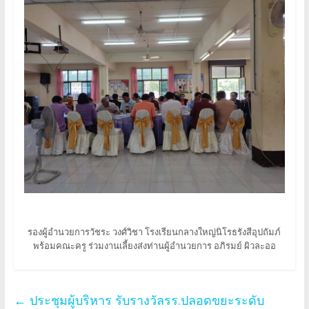
รองผู้อำนวยการวัชระ วงศ์วิชา โรงเรียนกลางใหญ่นิโรธรังสีอุปถัมภ์
พร้อมคณะครู ร่วมงานเลี้ยงส่งท่านผู้อำนวยการ อภิรมย์ ผิวละออ
←
ประชุมผู้บริหาร รับรางวัลรร.ปลอดขยะระดับ