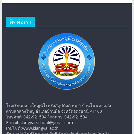
ติดต่อเรา
โรงเรียนกลางใหญ่นิโรธรังสีอุปถัมภ์ หมู่ 6 บ้านโนนตาแสง
ตำบลกลางใหญ่ อำเภอบ้านผือ จังหวัดอุดรธานี 41160
โทรศัพท์::042-921504 โทรสาร::042-921504
E-mail::klangyai.school@gmail.com
เว็บไซต์::www.klangyai.ac.th
พัฒนาเว็บไซต์โดย::นายสิทธิชัย ฮ่มป่า ตำแหน่งครู (คศ.3)