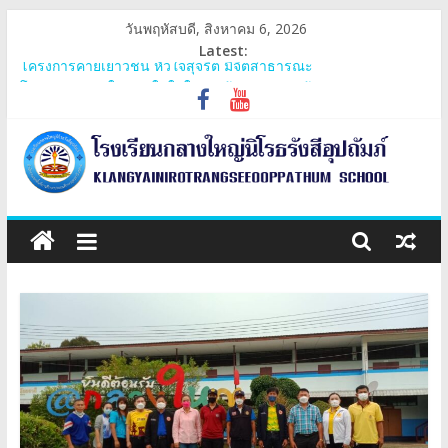
Skip
วันพฤหัสบดี, สิงหาคม 6, 2026
to
Latest:
content
โครงการค่ายเยาวชน หัวใจสุจริต มีจิตสาธารณะ
โครงการกลางใหญ่วัยใสใส่ใจรอบรู้สุขภาพและรู้เท่าทันยาเสพติด
ประชุมสามัญกลุ่มเครือข่ายภูพระบาท
โครงการ 60 ปี ไทยฮอนด้า ขับขี่ปลอดภัย เพื่อสังคมไทยยั่งยืน มอบ
หมวกนิรภัย
การรับเงินอุดหนุนยากจนพิเศษกองทุนเพื่อความเสมอภาคทางการ
โรงเรียน
ศึกษาและปัจจัยพื้นฐานสำหรับนักเรียนยากจน
กลาง
ใหญ่
นิโรธ
รังสี