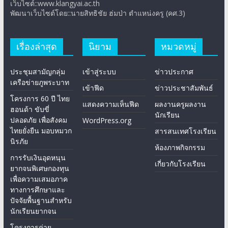
เว็บไซต์::www.klangyai.ac.th
พัฒนาเว็บไซต์โดย::นายสิทธิชัย ฮ่มป่า ตำแหน่งครู (คศ.3)
เรื่องล่าสุด
นิยาม
หมวดหมู่
ประชุมสามัญกลุ่ม
เข้าสู่ระบบ
ข่าวประกาศ
เครือข่ายภูพระบาท
เข้าฟีด
ข่าวประชาสัมพันธ์
โครงการ 60 ปี ไทย
แสดงความเห็นฟีด
ผลงานครูผลงาน
ฮอนด้า ขับขี่
นักเรียน
ปลอดภัย เพื่อสังคม
WordPress.org
ไทยยั่งยืน มอบหมวก
สารสนเทศโรงเรียน
นิรภัย
ห้องภาพกิจกรรม
การรับเงินอุดหนุน
เกี่ยวกับโรงเรียน
ยากจนพิเศษกองทุน
เพื่อความเสมอภาค
ทางการศึกษาและ
ปัจจัยพื้นฐานสำหรับ
นักเรียนยากจน
โครงการค่าย