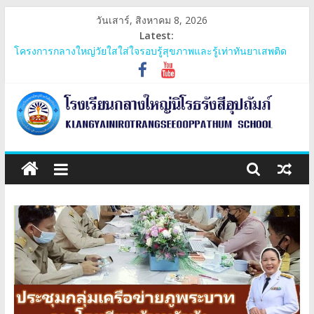
Skip
วันเสาร์, สิงหาคม 8, 2026
to
Latest:
content
โครงการค่ายเยาวชน หัวใจสุจริต มีจิตสาธารณะ
โครงการกลางใหญ่วัยใสใส่ใจรอบรู้สุขภาพและรู้เท่าทันยาเสพติด
ประชุมสามัญกลุ่มเครือข่ายภูพระบาท
โครงการ 60 ปี ไทยฮอนด้า ขับขี่ปลอดภัย เพื่อสังคมไทยยั่งยืน มอบ
หมวกนิรภัย
การรับเงินอุดหนุนยากจนพิเศษกองทุนเพื่อความเสมอภาคทางการ
โรงเรียน
ศึกษาและปัจจัยพื้นฐานสำหรับนักเรียนยากจน
กลาง
ใหญ่
นิโรธ
รังสี