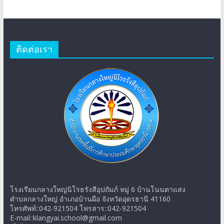
ติดต่อเรา
โรงเรียนกลางใหญ่นิโรธรังสีอุปถัมภ์ หมู่ 6 บ้านโนนตาแสง
ตำบลกลางใหญ่ อำเภอบ้านผือ จังหวัดอุดรธานี 41160
โทรศัพท์::042-921504 โทรสาร::042-921504
E-mail::klangyai.school@gmail.com