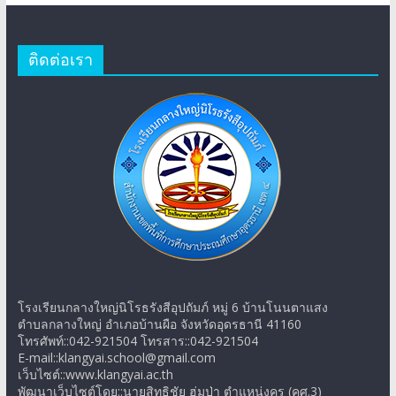
ติดต่อเรา
โรงเรียนกลางใหญ่นิโรธรังสีอุปถัมภ์ หมู่ 6 บ้านโนนตาแสง
ตำบลกลางใหญ่ อำเภอบ้านผือ จังหวัดอุดรธานี 41160
โทรศัพท์::042-921504 โทรสาร::042-921504
E-mail::klangyai.school@gmail.com
เว็บไซต์::www.klangyai.ac.th
พัฒนาเว็บไซต์โดย::นายสิทธิชัย ฮ่มป่า ตำแหน่งครู (คศ.3)