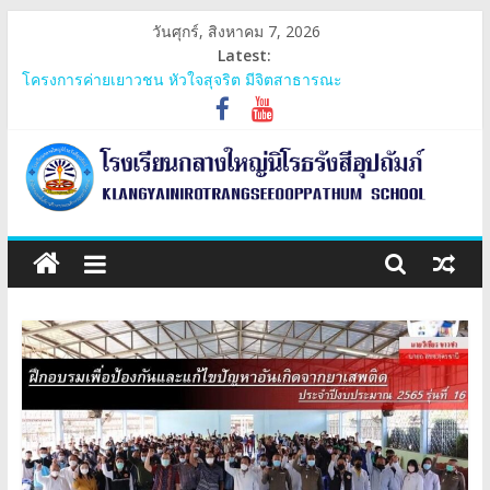
Skip
วันศุกร์, สิงหาคม 7, 2026
to
Latest:
content
โครงการค่ายเยาวชน หัวใจสุจริต มีจิตสาธารณะ
โครงการกลางใหญ่วัยใสใส่ใจรอบรู้สุขภาพและรู้เท่าทันยาเสพติด
ประชุมสามัญกลุ่มเครือข่ายภูพระบาท
โครงการ 60 ปี ไทยฮอนด้า ขับขี่ปลอดภัย เพื่อสังคมไทยยั่งยืน มอบ
หมวกนิรภัย
การรับเงินอุดหนุนยากจนพิเศษกองทุนเพื่อความเสมอภาคทางการ
โรงเรียน
ศึกษาและปัจจัยพื้นฐานสำหรับนักเรียนยากจน
กลาง
ใหญ่
นิโรธ
รังสี