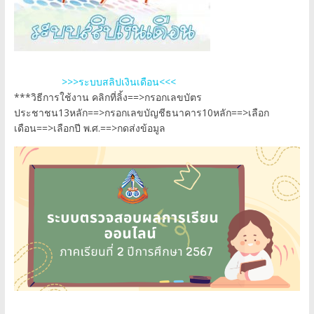
>>>ระบบสลิปเงินเดือน<<<
***วิธีการใช้งาน คลิกที่ลิ้ง==>กรอกเลขบัตร
ประชาชน13หลัก==>กรอกเลขบัญชีธนาคาร10หลัก==>เลือก
เดือน==>เลือกปี พ.ศ.==>กดส่งข้อมูล