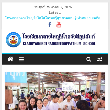
Skip
วันศุกร์, สิงหาคม 7, 2026
to
Latest:
content
โครงการค่ายเยาวชน หัวใจสุจริต มีจิตสาธารณะ
โครงการกลางใหญ่วัยใสใส่ใจรอบรู้สุขภาพและรู้เท่าทันยาเสพติด
ประชุมสามัญกลุ่มเครือข่ายภูพระบาท
โครงการ 60 ปี ไทยฮอนด้า ขับขี่ปลอดภัย เพื่อสังคมไทยยั่งยืน มอบ
หมวกนิรภัย
การรับเงินอุดหนุนยากจนพิเศษกองทุนเพื่อความเสมอภาคทางการ
โรงเรียน
ศึกษาและปัจจัยพื้นฐานสำหรับนักเรียนยากจน
กลาง
ใหญ่
นิโรธ
รังสี