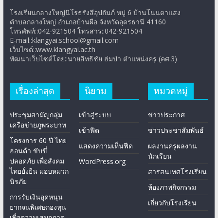
โรงเรียนกลางใหญ่นิโรธรังสีอุปถัมภ์ หมู่ 6 บ้านโนนตาแสง
ตำบลกลางใหญ่ อำเภอบ้านผือ จังหวัดอุดรธานี 41160
โทรศัพท์::042-921504 โทรสาร::042-921504
E-mail::klangyai.school@gmail.com
เว็บไซต์::www.klangyai.ac.th
พัฒนาเว็บไซต์โดย::นายสิทธิชัย ฮ่มป่า ตำแหน่งครู (คศ.3)
เรื่องล่าสุด
นิยาม
หมวดหมู่
ประชุมสามัญกลุ่ม
เข้าสู่ระบบ
ข่าวประกาศ
เครือข่ายภูพระบาท
เข้าฟีด
ข่าวประชาสัมพันธ์
โครงการ 60 ปี ไทย
แสดงความเห็นฟีด
ผลงานครูผลงาน
ฮอนด้า ขับขี่
นักเรียน
ปลอดภัย เพื่อสังคม
WordPress.org
ไทยยั่งยืน มอบหมวก
สารสนเทศโรงเรียน
นิรภัย
ห้องภาพกิจกรรม
การรับเงินอุดหนุน
เกี่ยวกับโรงเรียน
ยากจนพิเศษกองทุน
เพื่อความเสมอภาค