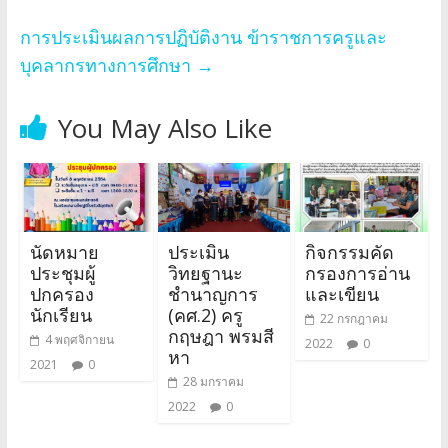
การประเมินผลการปฏิบัติงาน ข้าราชการครูและ
บุคลากรทางการศึกษา
→
You May Also Like
นัดหมาย
ประเมิน
กิจกรรมคัด
ประชุมผู้
วิทยฐานะ
กรองการอ่าน
ปกครอง
ชำนาญการ
และเขียน
นักเรียน
(คศ.2) ครู
22 กรกฎาคม
กฤษฎา พรมสี
4 พฤศจิกายน
2022
0
หา
2021
0
28 มกราคม
2022
0