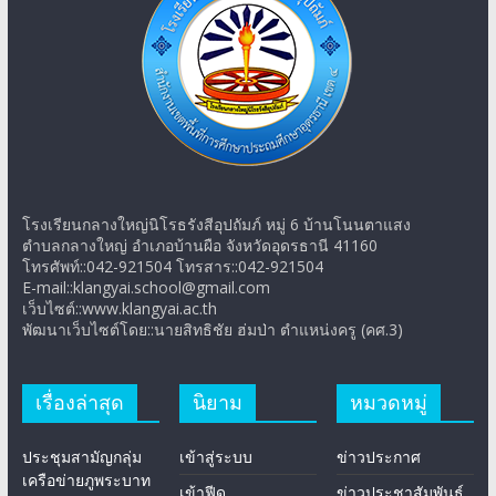
โรงเรียนกลางใหญ่นิโรธรังสีอุปถัมภ์ หมู่ 6 บ้านโนนตาแสง
ตำบลกลางใหญ่ อำเภอบ้านผือ จังหวัดอุดรธานี 41160
โทรศัพท์::042-921504 โทรสาร::042-921504
E-mail::klangyai.school@gmail.com
เว็บไซต์::www.klangyai.ac.th
พัฒนาเว็บไซต์โดย::นายสิทธิชัย ฮ่มป่า ตำแหน่งครู (คศ.3)
เรื่องล่าสุด
นิยาม
หมวดหมู่
ประชุมสามัญกลุ่ม
เข้าสู่ระบบ
ข่าวประกาศ
เครือข่ายภูพระบาท
เข้าฟีด
ข่าวประชาสัมพันธ์