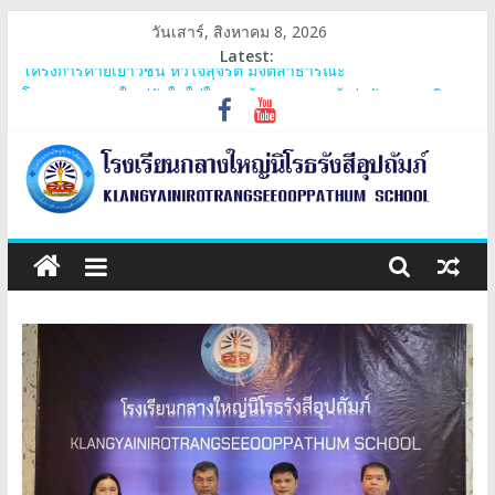
Skip
วันเสาร์, สิงหาคม 8, 2026
to
Latest:
content
โครงการค่ายเยาวชน หัวใจสุจริต มีจิตสาธารณะ
โครงการกลางใหญ่วัยใสใส่ใจรอบรู้สุขภาพและรู้เท่าทันยาเสพติด
ประชุมสามัญกลุ่มเครือข่ายภูพระบาท
โครงการ 60 ปี ไทยฮอนด้า ขับขี่ปลอดภัย เพื่อสังคมไทยยั่งยืน มอบ
หมวกนิรภัย
การรับเงินอุดหนุนยากจนพิเศษกองทุนเพื่อความเสมอภาคทางการ
โรงเรียน
ศึกษาและปัจจัยพื้นฐานสำหรับนักเรียนยากจน
กลาง
ใหญ่
นิโรธ
รังสี