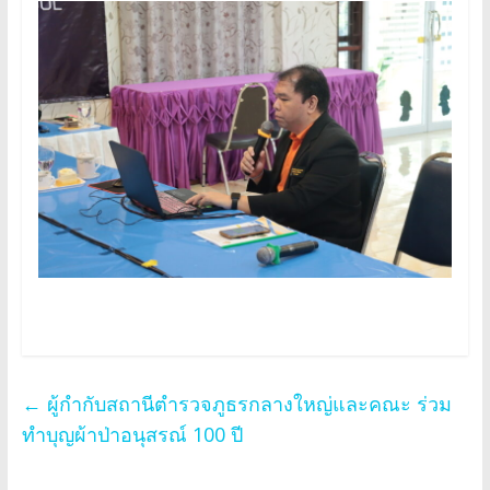
←
ผู้กำกับสถานีตำรวจภูธรกลางใหญ่และคณะ ร่วม
ทำบุญผ้าป่าอนุสรณ์ 100 ปี