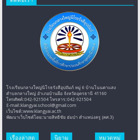
โรงเรียนกลางใหญ่นิโรธรังสีอุปถัมภ์ หมู่ 6 บ้านโนนตาแสง
ตำบลกลางใหญ่ อำเภอบ้านผือ จังหวัดอุดรธานี 41160
โทรศัพท์::042-921504 โทรสาร::042-921504
E-mail::klangyai.school@gmail.com
เว็บไซต์::www.klangyai.ac.th
พัฒนาเว็บไซต์โดย::นายสิทธิชัย ฮ่มป่า ตำแหน่งครู (คศ.3)
เรื่องล่าสุด
นิยาม
หมวดหมู่