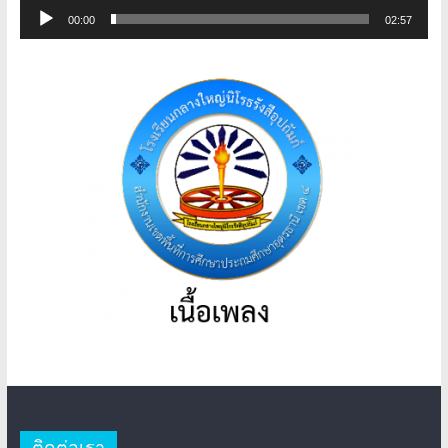
ตัว
ไฟล์
00:00
02:57
เล่น
เสียง
ไฟล์
เสียง
ติดต่อเรา