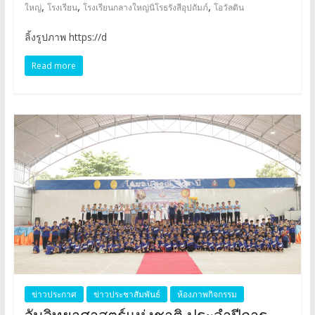
,
,
,
ใหญ่
โรงเรียน
โรงเรียนกลางใหญ่นิโรธรังสีอุปถัมภ์
โอวัลติน
ลิ้งรูปภาพ https://d
Read more
ข่าวประกาศ
ข่าวประชาสัมพันธ์
ห้องภาพกิจกรรม