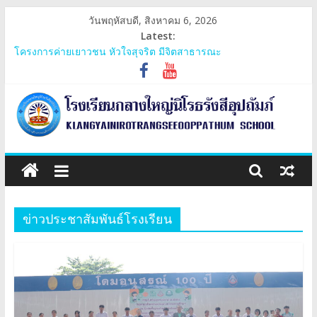
Skip
วันพฤหัสบดี, สิงหาคม 6, 2026
to
Latest:
content
โครงการค่ายเยาวชน หัวใจสุจริต มีจิตสาธารณะ
โครงการกลางใหญ่วัยใสใส่ใจรอบรู้สุขภาพและรู้เท่าทันยาเสพติด
ประชุมสามัญกลุ่มเครือข่ายภูพระบาท
โครงการ 60 ปี ไทยฮอนด้า ขับขี่ปลอดภัย เพื่อสังคมไทยยั่งยืน มอบ
หมวกนิรภัย
การรับเงินอุดหนุนยากจนพิเศษกองทุนเพื่อความเสมอภาคทางการ
โรงเรียน
ศึกษาและปัจจัยพื้นฐานสำหรับนักเรียนยากจน
กลาง
ข่าวประชาสัมพันธ์โรงเรียน
ใหญ่
นิโรธ
รังสี