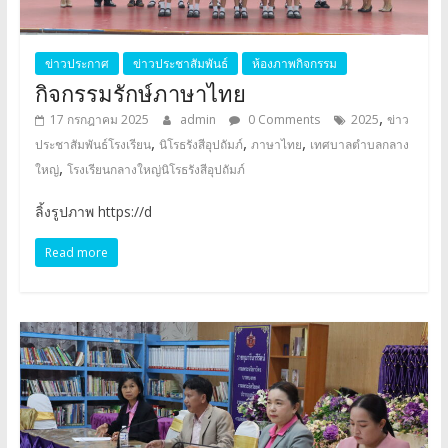
ข่าวประกาศ
ข่าวประชาสัมพันธ์
ห้องภาพกิจกรรม
กิจกรรมรักษ์ภาษาไทย
,
17 กรกฎาคม 2025
admin
0 Comments
2025
ข่าว
,
,
,
ประชาสัมพันธ์โรงเรียน
นิโรธรังสีอุปถัมภ์
ภาษาไทย
เทศบาลตำบลกลาง
,
ใหญ่
โรงเรียนกลางใหญ่นิโรธรังสีอุปถัมภ์
ลิ้งรูปภาพ https://d
Read more