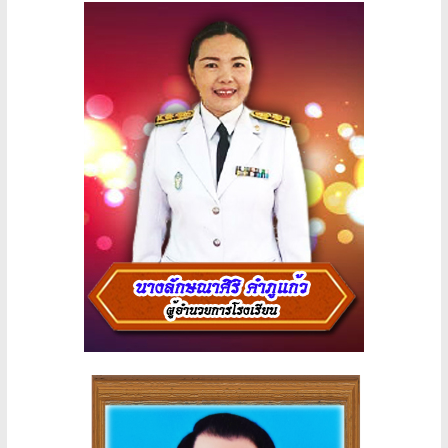
อุปถัมภ์
Klangyai