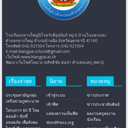
โรงเรียนกลางใหญ่นิโรธรังสีอุปถัมภ์ หมู่ 6 บ้านโนนตาแสง
ตำบลกลางใหญ่ อำเภอบ้านผือ จังหวัดอุดรธานี 41160
โทรศัพท์::042-921504 โทรสาร::042-921504
E-mail::klangyai.school@gmail.com
เว็บไซต์::www.klangyai.ac.th
พัฒนาเว็บไซต์โดย::นายสิทธิชัย ฮ่มป่า ตำแหน่งครู (คศ.3)
เรื่องล่าสุด
นิยาม
หมวดหมู่
ประชุมสามัญกลุ่ม
เข้าสู่ระบบ
ข่าวประกาศ
เครือข่ายภูพระบาท
เข้าฟีด
ข่าวประชาสัมพันธ์
โครงการ 60 ปี ไทย
แสดงความเห็นฟีด
ผลงานครูผลงาน
ฮอนด้า ขับขี่
นักเรียน
ปลอดภัย เพื่อสังคม
WordPress.org