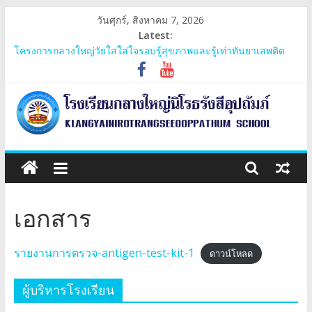
Skip
วันศุกร์, สิงหาคม 7, 2026
to
Latest:
content
โครงการกลางใหญ่วัยใสใส่ใจรอบรู้สุขภาพและรู้เท่าทันยาเสพติด
ประชุมสามัญกลุ่มเครือข่ายภูพระบาท
โครงการ 60 ปี ไทยฮอนด้า ขับขี่ปลอดภัย เพื่อสังคมไทยยั่งยืน มอบ
หมวกนิรภัย
การรับเงินอุดหนุนยากจนพิเศษกองทุนเพื่อความเสมอภาคทางการ
ศึกษาและปัจจัยพื้นฐานสำหรับนักเรียนยากจน
โรงเรียน
โครงการค่ายเยาวชน หัวใจสุจริต มีจิตสาธารณะ
กลาง
เอกสาร
ใหญ่
รายงานการตรวจ-antigen-test-kit-1
ดาวน์โหลด
นิโรธ
ผู้บริหารโรงเรียน
รังสี